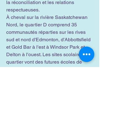
la réconciliation et les relations
respectueuses.
À cheval sur la rivière Saskatchewan
Nord, le quartier D comprend 35
communautés réparties sur les rives
sud et nord d'Edmonton, d'Abbottsfield
et Gold Bar à l'est à Windsor Park et
Delton à l'ouest. Les sites scolaires du
quartier vont des futures écoles de
remplacement prévues aux
installations plus récentes, en passant
par des bâtiments historiques
centenaires et des terrains
excédentaires.
Le quartier D abrite 22 écoles offrant
une programmation diversifiée pour
répondre aux besoins des élèves de
tous horizons, notamment l'immersion
linguistique, les programmes axés sur